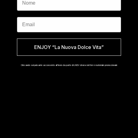
Isola Norfolk (USD $)
Isola di Man (USD $)
Email
Isole Åland (USD $)
Isole Cayman (USD $)
ENJOY “La Nuova Dolce Vita”
Isole Cocos (Keeling) (USD $)
Isole Cook (USD $)
Cliccando sul pulsante acconsento all'invio da parte di LNDV di newsletter e materiale promozionale
Isole Fær Øer (USD $)
Isole Falkland (USD $)
Isole Pitcairn (USD $)
Isole Salomone (USD $)
Isole Turks e Caicos (USD $)
Isole Vergini Britanniche (USD $)