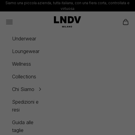
Vai al contenuto
Siamo una piccola azienda, tutta italiana, con una fiera corta, controllata e
virtuosa
LNDV
Menù
Carrel
Underwear
Loungewear
Wellness
Collections
Chi Siamo
Spedizioni e
resi
Guida alle
taglie