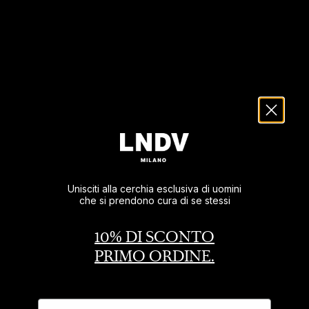
Guyana (USD $)
Guyana francese (USD $)
Haiti (USD $)
Honduras (USD $)
India (USD $)
Indonesia (USD $)
Iraq (USD $)
Unisciti alla cerchia esclusiva di uomini
che si prendono cura di se stessi
Irlanda (EUR €)
Islanda (USD $)
10% DI SCONTO
PRIMO ORDINE.
Isola Ascensione (USD $)
Isola Christmas (USD $)
Nome