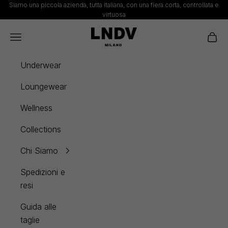
Vai al contenuto
Siamo una piccola azienda, tutta italiana, con una fiera corta, controllata e
virtuosa
LNDV
Menù
Carrel
Underwear
Loungewear
Wellness
Collections
Chi Siamo
Spedizioni e
resi
Guida alle
taglie