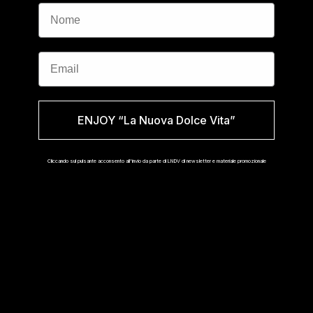
Nome
Email
ENJOY “La Nuova Dolce Vita”
Cliccando sul pulsante acconsento all'invio da parte di LNDV di newsletter e materiale promozionale